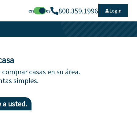
800.359.1996
en
es
Login
casa
 comprar casas en su área.
ntas simples.
 a usted.